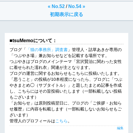
« No.52
/
No.54 »
初期表示に戻る
■tsuMemoについて：
ブログ「
「猫の事務所」調査書
」管理人・詰草あきか専用の
「つぶやき場」兼お知らせなどを記載する場所です。
つぶやきはブログのメインテーマ「宮沢賢治に関わった女性
に着せられた濡れ衣」関連が主となります。
ブログの運営に関するお知らせもこちらに投稿いたします。
「思うこと」の投稿が10本程度になったら、ブログに「つぶ
やきまとめ◯（サブタイトル）」と題したまとめ記事を作成
し、こちらにはその旨投稿いたします（一部転載しない投稿
もございます）
「お知らせ」は原則投稿翌日に、ブログの「ご挨拶・お知ら
せ履歴」に内容を転載します（一部転載しないお知らせもご
ざいます）
管理人のプロフィールは
こちら
。
編集