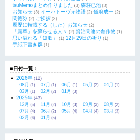
tsuMemoまとめ作りました
森荘已池
(3)
(3)
お知らせ
イーハトーヴォ物語
儀府成一
(3)
(2)
(2)
関徳弥
ご挨拶
(2)
(2)
履歴に転載する（した）お知らせ
(2)
「露草」を蘇らせる人々
賢治関連の創作物
(2)
(1)
思い溢れる「短歌」
12月29日の祈り
(1)
(1)
手紙下書き群
(1)
■日付一覧：
2026
年
(12)
08
月
07
月
06
月
05
月
04
月
(1)
(1)
(1)
(2)
(1)
03
月
02
月
01
月
(1)
(2)
(3)
2025
年
(43)
12
月
11
月
10
月
09
月
08
月
(5)
(2)
(3)
(3)
(2)
07
月
06
月
05
月
04
月
03
月
(4)
(2)
(4)
(4)
(3)
02
月
01
月
(6)
(5)