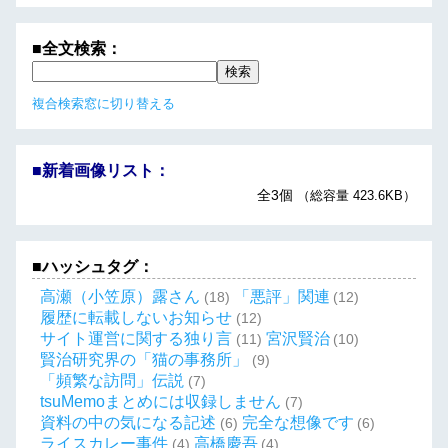
■全文検索：
複合検索窓に切り替える
■新着画像リスト：
全3個
（総容量 423.6KB）
■ハッシュタグ：
高瀬（小笠原）露さん
「悪評」関連
(18)
(12)
履歴に転載しないお知らせ
(12)
サイト運営に関する独り言
宮沢賢治
(11)
(10)
賢治研究界の「猫の事務所」
(9)
「頻繁な訪問」伝説
(7)
tsuMemoまとめには収録しません
(7)
資料の中の気になる記述
完全な想像です
(6)
(6)
ライスカレー事件
高橋慶吾
(4)
(4)