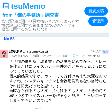
tsuMemo
新規投稿
from「猫の事務所」調査書
管理用
宮沢賢治に関わり悪女扱いされてしまった女
性の評伝に関する気ままなつぶやき・サイト
運営に関するお知らせなど
No.53
詰草あきか (tsumekusa)
198
文字
編集
思うこと
2026年4月27日 月曜日 22:38:58〔103日前〕
Post No.53
「「猫の事務所」調査書」の活動を始めてから、カレー
を作るたびにライスカレー事件のことを考えるようにな
ってしまいました。
個人的感覚ですが、カレーって片付けもまた大変なんで
すよね。システムキッチンも食器用洗剤もない当時なら
それは尚更だったと思います。
当時なら作るのも大変、片付けるのも大変。「その時の
思いつきでライスカレーを作るなど無理」と言い切って
しまってもいいのでは？